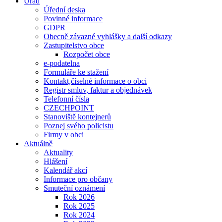
Úřad
Úřední deska
Povinné informace
GDPR
Obecně závazné vyhlášky a další odkazy
Zastupitelstvo obce
Rozpočet obce
e-podatelna
Formuláře ke stažení
Kontakt,číselné informace o obci
Registr smluv, faktur a objednávek
Telefonní čísla
CZECHPOINT
Stanoviště kontejnerů
Poznej svého policistu
Firmy v obci
Aktuálně
Aktuality
Hlášení
Kalendář akcí
Informace pro občany
Smuteční oznámení
Rok 2026
Rok 2025
Rok 2024