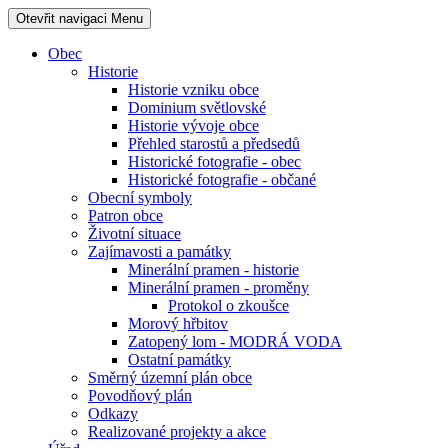
Otevřit navigaci
Menu
Obec
Historie
Historie vzniku obce
Dominium světlovské
Historie vývoje obce
Přehled starostů a předsedů
Historické fotografie - obec
Historické fotografie - občané
Obecní symboly
Patron obce
Životní situace
Zajímavosti a památky
Minerální pramen - historie
Minerální pramen - proměny
Protokol o zkoušce
Morový hřbitov
Zatopený lom - MODRÁ VODA
Ostatní památky
Směrný územní plán obce
Povodňový plán
Odkazy
Realizované projekty a akce