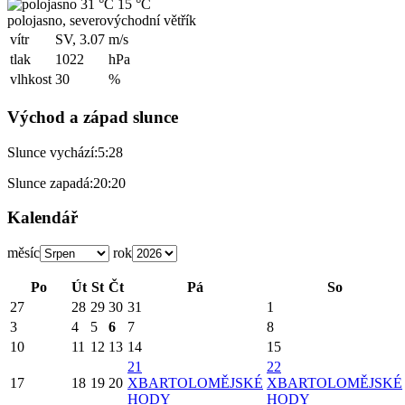
31 °C
15 °C
polojasno, severovýchodní větřík
vítr
SV, 3.07
m/s
tlak
1022
hPa
vlhkost
30
%
Východ a západ slunce
Slunce vychází:
5:28
Slunce zapadá:
20:20
Kalendář
měsíc
rok
Po
Út
St
Čt
Pá
So
27
28
29
30
31
1
3
4
5
6
7
8
10
11
12
13
14
15
21
22
17
18
19
20
X
BARTOLOMĚJSKÉ
X
BARTOLOMĚJSKÉ
HODY
HODY