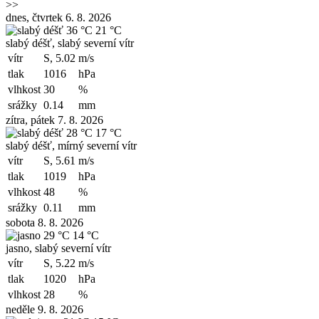
>>
dnes, čtvrtek 6. 8. 2026
36 °C
21 °C
slabý déšť, slabý severní vítr
vítr
S, 5.02
m/s
tlak
1016
hPa
vlhkost
30
%
srážky
0.14
mm
zítra, pátek 7. 8. 2026
28 °C
17 °C
slabý déšť, mírný severní vítr
vítr
S, 5.61
m/s
tlak
1019
hPa
vlhkost
48
%
srážky
0.11
mm
sobota 8. 8. 2026
29 °C
14 °C
jasno, slabý severní vítr
vítr
S, 5.22
m/s
tlak
1020
hPa
vlhkost
28
%
neděle 9. 8. 2026