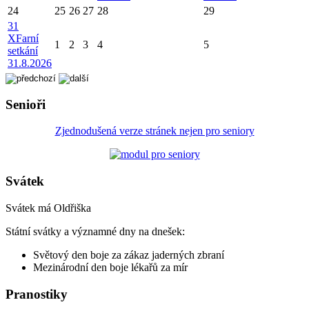
24
25
26
27
28
29
31
X
Farní
1
2
3
4
5
setkání
31.8.2026
Senioři
Zjednodušená verze stránek nejen pro seniory
Svátek
Svátek má
Oldřiška
Státní svátky a významné dny na dnešek:
Světový den boje za zákaz jaderných zbraní
Mezinárodní den boje lékařů za mír
Pranostiky