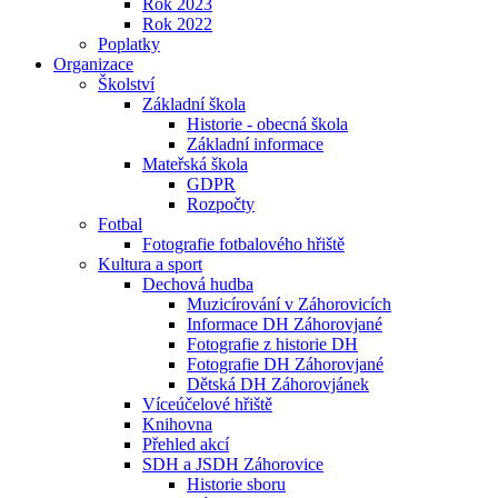
Rok 2023
Rok 2022
Poplatky
Organizace
Školství
Základní škola
Historie - obecná škola
Základní informace
Mateřská škola
GDPR
Rozpočty
Fotbal
Fotografie fotbalového hřiště
Kultura a sport
Dechová hudba
Muzicírování v Záhorovicích
Informace DH Záhorovjané
Fotografie z historie DH
Fotografie DH Záhorovjané
Dětská DH Záhorovjánek
Víceúčelové hřiště
Knihovna
Přehled akcí
SDH a JSDH Záhorovice
Historie sboru