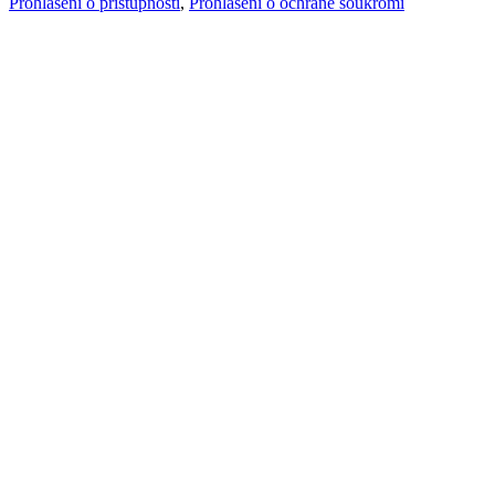
Prohlášení o přístupnosti
,
Prohlášení o ochraně soukromí