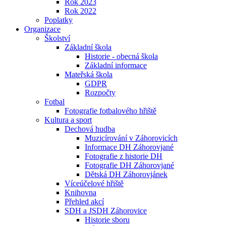
Rok 2023
Rok 2022
Poplatky
Organizace
Školství
Základní škola
Historie - obecná škola
Základní informace
Mateřská škola
GDPR
Rozpočty
Fotbal
Fotografie fotbalového hřiště
Kultura a sport
Dechová hudba
Muzicírování v Záhorovicích
Informace DH Záhorovjané
Fotografie z historie DH
Fotografie DH Záhorovjané
Dětská DH Záhorovjánek
Víceúčelové hřiště
Knihovna
Přehled akcí
SDH a JSDH Záhorovice
Historie sboru