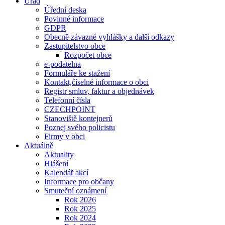
Úřad
Úřední deska
Povinné informace
GDPR
Obecně závazné vyhlášky a další odkazy
Zastupitelstvo obce
Rozpočet obce
e-podatelna
Formuláře ke stažení
Kontakt,číselné informace o obci
Registr smluv, faktur a objednávek
Telefonní čísla
CZECHPOINT
Stanoviště kontejnerů
Poznej svého policistu
Firmy v obci
Aktuálně
Aktuality
Hlášení
Kalendář akcí
Informace pro občany
Smuteční oznámení
Rok 2026
Rok 2025
Rok 2024