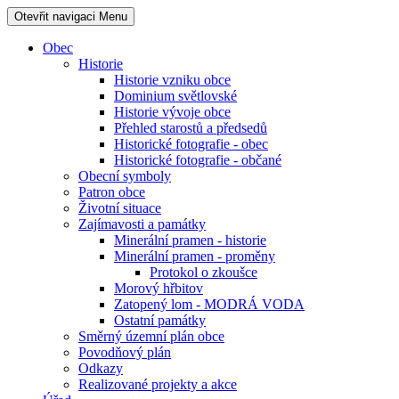
Otevřit navigaci
Menu
Obec
Historie
Historie vzniku obce
Dominium světlovské
Historie vývoje obce
Přehled starostů a předsedů
Historické fotografie - obec
Historické fotografie - občané
Obecní symboly
Patron obce
Životní situace
Zajímavosti a památky
Minerální pramen - historie
Minerální pramen - proměny
Protokol o zkoušce
Morový hřbitov
Zatopený lom - MODRÁ VODA
Ostatní památky
Směrný územní plán obce
Povodňový plán
Odkazy
Realizované projekty a akce