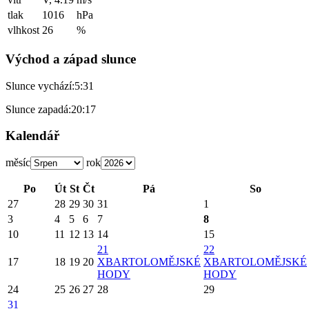
tlak
1016
hPa
vlhkost
26
%
Východ a západ slunce
Slunce vychází:
5:31
Slunce zapadá:
20:17
Kalendář
měsíc
rok
Po
Út
St
Čt
Pá
So
27
28
29
30
31
1
3
4
5
6
7
8
10
11
12
13
14
15
21
22
17
18
19
20
X
BARTOLOMĚJSKÉ
X
BARTOLOMĚJSKÉ
HODY
HODY
24
25
26
27
28
29
31