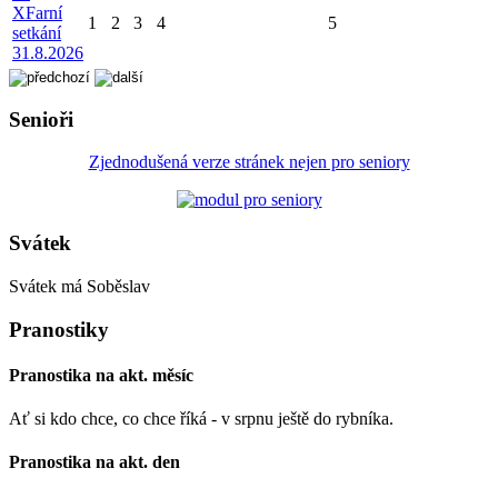
X
Farní
1
2
3
4
5
setkání
31.8.2026
Senioři
Zjednodušená verze stránek nejen pro seniory
Svátek
Svátek má
Soběslav
Pranostiky
Pranostika na akt. měsíc
Ať si kdo chce, co chce říká - v srpnu ještě do rybníka.
Pranostika na akt. den