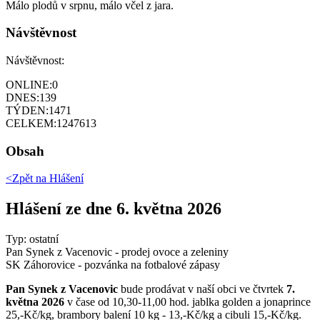
Málo plodů v srpnu, málo včel z jara.
Návštěvnost
Návštěvnost:
ONLINE:
0
DNES:
139
TÝDEN:
1471
CELKEM:
1247613
Obsah
<Zpět na
Hlášení
Hlášení ze dne 6. května 2026
Typ: ostatní
Pan Synek z Vacenovic - prodej ovoce a zeleniny
SK Záhorovice - pozvánka na fotbalové zápasy
Pan Synek z Vacenovic
bude prodávat v naší obci ve čtvrtek
7.
května 2026
v čase od 10,30-11,00 hod. jablka golden a jonaprince
25,-Kč/kg, brambory balení 10 kg - 13,-Kč/kg a cibuli 15,-Kč/kg.