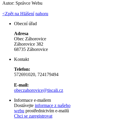
Autor:
Správce Webu
<
Zpět na Hlášení
nahoru
Obecní úřad
Adresa
Obec Záhorovice
Záhorovice 382
68735 Záhorovice
Kontakt
Telefon:
572691020, 724179494
E-mail:
obeczahorovice@tiscali.cz
Informace e-mailem
Dostávejte
informace z našeho
webu
prostřednictvím e-mailů
Chci se zaregistrovat