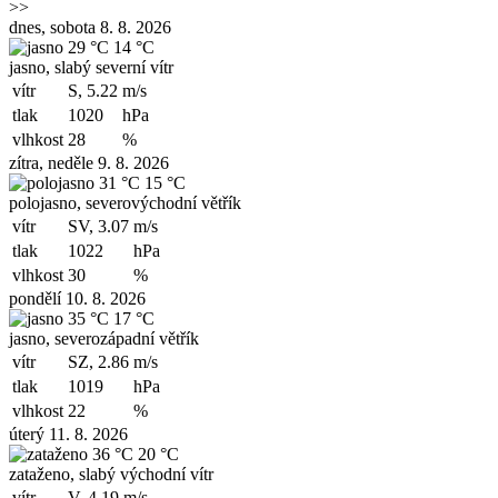
>>
dnes, sobota 8. 8. 2026
29 °C
14 °C
jasno, slabý severní vítr
vítr
S, 5.22
m/s
tlak
1020
hPa
vlhkost
28
%
zítra, neděle 9. 8. 2026
31 °C
15 °C
polojasno, severovýchodní větřík
vítr
SV, 3.07
m/s
tlak
1022
hPa
vlhkost
30
%
pondělí 10. 8. 2026
35 °C
17 °C
jasno, severozápadní větřík
vítr
SZ, 2.86
m/s
tlak
1019
hPa
vlhkost
22
%
úterý 11. 8. 2026
36 °C
20 °C
zataženo, slabý východní vítr
vítr
V, 4.19
m/s