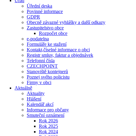
Úřad
Úřední deska
Povinné informace
GDPR
Obecně závazné vyhlášky a další odkazy
Zastupitelstvo obce
Rozpočet obce
e-podatelna
Formuláře ke stažení
Kontakt,číselné informace o obci
Registr smluv, faktur a objednávek
Telefonní čísla
CZECHPOINT
Stanoviště kontejnerů
Poznej svého policistu
Firmy v obci
Aktuálně
Aktuality
Hlášení
Kalendář akcí
Informace pro občany
Smuteční oznámení
Rok 2026
Rok 2025
Rok 2024