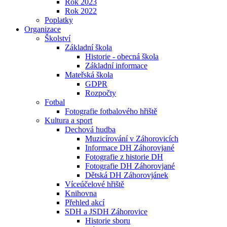
Rok 2023
Rok 2022
Poplatky
Organizace
Školství
Základní škola
Historie - obecná škola
Základní informace
Mateřská škola
GDPR
Rozpočty
Fotbal
Fotografie fotbalového hřiště
Kultura a sport
Dechová hudba
Muzicírování v Záhorovicích
Informace DH Záhorovjané
Fotografie z historie DH
Fotografie DH Záhorovjané
Dětská DH Záhorovjánek
Víceúčelové hřiště
Knihovna
Přehled akcí
SDH a JSDH Záhorovice
Historie sboru