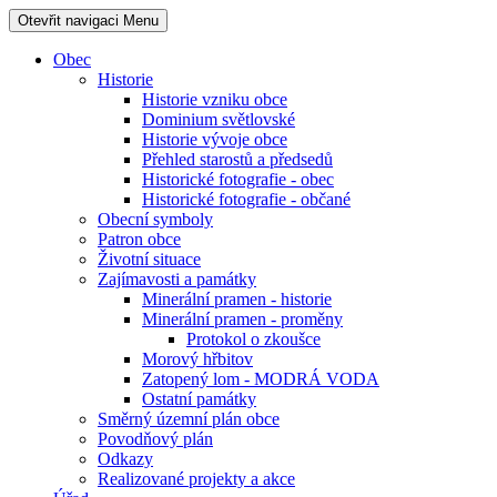
Otevřit navigaci
Menu
Obec
Historie
Historie vzniku obce
Dominium světlovské
Historie vývoje obce
Přehled starostů a předsedů
Historické fotografie - obec
Historické fotografie - občané
Obecní symboly
Patron obce
Životní situace
Zajímavosti a památky
Minerální pramen - historie
Minerální pramen - proměny
Protokol o zkoušce
Morový hřbitov
Zatopený lom - MODRÁ VODA
Ostatní památky
Směrný územní plán obce
Povodňový plán
Odkazy
Realizované projekty a akce