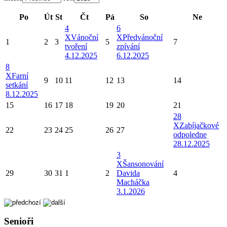
Po
Út
St
Čt
Pá
So
Ne
4
6
X
Vánoční
X
Předvánoční
1
2
3
5
7
tvoření
zpívání
4.12.2025
6.12.2025
8
X
Farní
9
10
11
12
13
14
setkání
8.12.2025
15
16
17
18
19
20
21
28
X
Zabíjačkové
22
23
24
25
26
27
odpoledne
28.12.2025
3
X
Šansonování
29
30
31
1
2
Davida
4
Macháčka
3.1.2026
Senioři