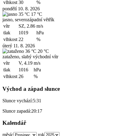
vlhkost
30
%
pondělí 10. 8. 2026
35 °C
17 °C
jasno, severozápadní větřík
vítr
SZ, 2.86
m/s
tlak
1019
hPa
vlhkost
22
%
úterý 11. 8. 2026
36 °C
20 °C
zataženo, slabý východní vítr
vítr
V, 4.19
m/s
tlak
1016
hPa
vlhkost
26
%
Východ a západ slunce
Slunce vychází:
5:31
Slunce zapadá:
20:17
Kalendář
měsíc
rok