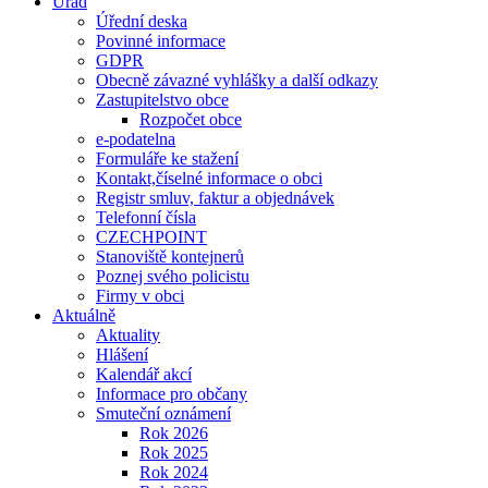
Úřad
Úřední deska
Povinné informace
GDPR
Obecně závazné vyhlášky a další odkazy
Zastupitelstvo obce
Rozpočet obce
e-podatelna
Formuláře ke stažení
Kontakt,číselné informace o obci
Registr smluv, faktur a objednávek
Telefonní čísla
CZECHPOINT
Stanoviště kontejnerů
Poznej svého policistu
Firmy v obci
Aktuálně
Aktuality
Hlášení
Kalendář akcí
Informace pro občany
Smuteční oznámení
Rok 2026
Rok 2025
Rok 2024