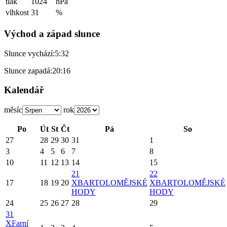
tlak
1024
hPa
vlhkost
31
%
Východ a západ slunce
Slunce vychází:
5:32
Slunce zapadá:
20:16
Kalendář
měsíc
rok
Po
Út
St
Čt
Pá
So
27
28
29
30
31
1
3
4
5
6
7
8
10
11
12
13
14
15
21
22
17
18
19
20
X
BARTOLOMĚJSKÉ
X
BARTOLOMĚJSKÉ
HODY
HODY
24
25
26
27
28
29
31
X
Farní