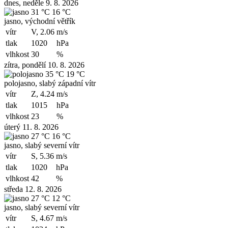
dnes, neděle 9. 8. 2026
31 °C
16 °C
jasno, východní větřík
vítr
V, 2.06
m/s
tlak
1020
hPa
vlhkost
30
%
zítra, pondělí 10. 8. 2026
35 °C
19 °C
polojasno, slabý západní vítr
vítr
Z, 4.24
m/s
tlak
1015
hPa
vlhkost
23
%
úterý 11. 8. 2026
27 °C
16 °C
jasno, slabý severní vítr
vítr
S, 5.36
m/s
tlak
1020
hPa
vlhkost
42
%
středa 12. 8. 2026
27 °C
12 °C
jasno, slabý severní vítr
vítr
S, 4.67
m/s