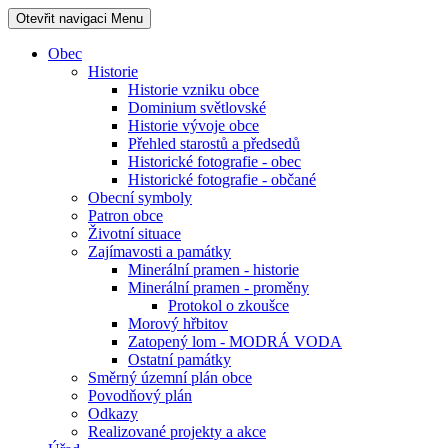
Otevřit navigaci
Menu
Obec
Historie
Historie vzniku obce
Dominium světlovské
Historie vývoje obce
Přehled starostů a předsedů
Historické fotografie - obec
Historické fotografie - občané
Obecní symboly
Patron obce
Životní situace
Zajímavosti a památky
Minerální pramen - historie
Minerální pramen - proměny
Protokol o zkoušce
Morový hřbitov
Zatopený lom - MODRÁ VODA
Ostatní památky
Směrný územní plán obce
Povodňový plán
Odkazy
Realizované projekty a akce