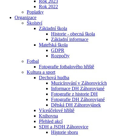
Rok 2023
Rok 2022
Poplatky
Organizace
Školství
Základní škola
Historie - obecná škola
Základní informace
Mateřská škola
GDPR
Rozpočty
Fotbal
Fotografie fotbalového hřiště
Kultura a sport
Dechová hudba
Muzicírování v Záhorovicích
Informace DH Záhorovjané
Fotografie z historie DH
Fotografie DH Záhorovjané
Dětská DH Záhorovjánek
Víceúčelové hřiště
Knihovna
Přehled akcí
SDH a JSDH Záhorovice
Historie sboru