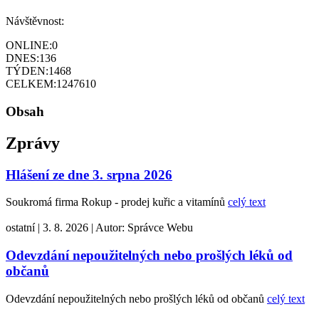
Návštěvnost:
ONLINE:
0
DNES:
136
TÝDEN:
1468
CELKEM:
1247610
Obsah
Zprávy
Hlášení ze dne 3. srpna 2026
Soukromá firma Rokup - prodej kuřic a vitamínů
celý text
ostatní
|
3. 8. 2026
|
Autor:
Správce Webu
Odevzdání nepoužitelných nebo prošlých léků od
občanů
Odevzdání nepoužitelných nebo prošlých léků od občanů
celý text