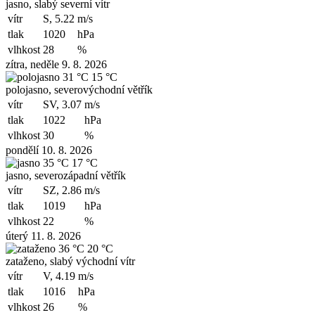
jasno, slabý severní vítr
vítr
S, 5.22
m/s
tlak
1020
hPa
vlhkost
28
%
zítra, neděle 9. 8. 2026
31 °C
15 °C
polojasno, severovýchodní větřík
vítr
SV, 3.07
m/s
tlak
1022
hPa
vlhkost
30
%
pondělí 10. 8. 2026
35 °C
17 °C
jasno, severozápadní větřík
vítr
SZ, 2.86
m/s
tlak
1019
hPa
vlhkost
22
%
úterý 11. 8. 2026
36 °C
20 °C
zataženo, slabý východní vítr
vítr
V, 4.19
m/s
tlak
1016
hPa
vlhkost
26
%