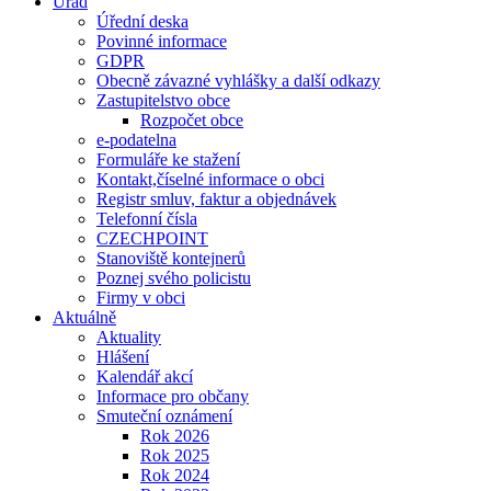
Úřad
Úřední deska
Povinné informace
GDPR
Obecně závazné vyhlášky a další odkazy
Zastupitelstvo obce
Rozpočet obce
e-podatelna
Formuláře ke stažení
Kontakt,číselné informace o obci
Registr smluv, faktur a objednávek
Telefonní čísla
CZECHPOINT
Stanoviště kontejnerů
Poznej svého policistu
Firmy v obci
Aktuálně
Aktuality
Hlášení
Kalendář akcí
Informace pro občany
Smuteční oznámení
Rok 2026
Rok 2025
Rok 2024