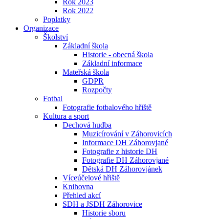
Rok 2023
Rok 2022
Poplatky
Organizace
Školství
Základní škola
Historie - obecná škola
Základní informace
Mateřská škola
GDPR
Rozpočty
Fotbal
Fotografie fotbalového hřiště
Kultura a sport
Dechová hudba
Muzicírování v Záhorovicích
Informace DH Záhorovjané
Fotografie z historie DH
Fotografie DH Záhorovjané
Dětská DH Záhorovjánek
Víceúčelové hřiště
Knihovna
Přehled akcí
SDH a JSDH Záhorovice
Historie sboru