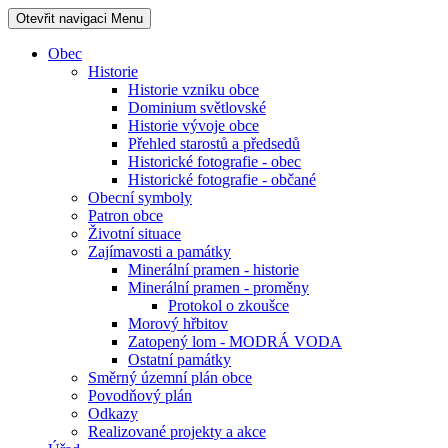
Otevřit navigaci
Menu
Obec
Historie
Historie vzniku obce
Dominium světlovské
Historie vývoje obce
Přehled starostů a předsedů
Historické fotografie - obec
Historické fotografie - občané
Obecní symboly
Patron obce
Životní situace
Zajímavosti a památky
Minerální pramen - historie
Minerální pramen - proměny
Protokol o zkoušce
Morový hřbitov
Zatopený lom - MODRÁ VODA
Ostatní památky
Směrný územní plán obce
Povodňový plán
Odkazy
Realizované projekty a akce