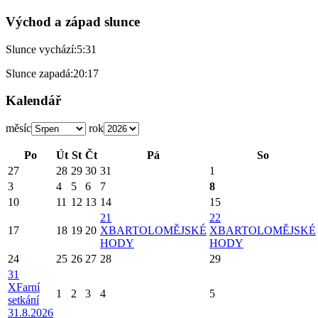
Východ a západ slunce
Slunce vychází:
5:31
Slunce zapadá:
20:17
Kalendář
měsíc
rok
Po
Út
St
Čt
Pá
So
27
28
29
30
31
1
3
4
5
6
7
8
10
11
12
13
14
15
21
22
17
18
19
20
X
BARTOLOMĚJSKÉ
X
BARTOLOMĚJSKÉ
HODY
HODY
24
25
26
27
28
29
31
X
Farní
1
2
3
4
5
setkání
31.8.2026