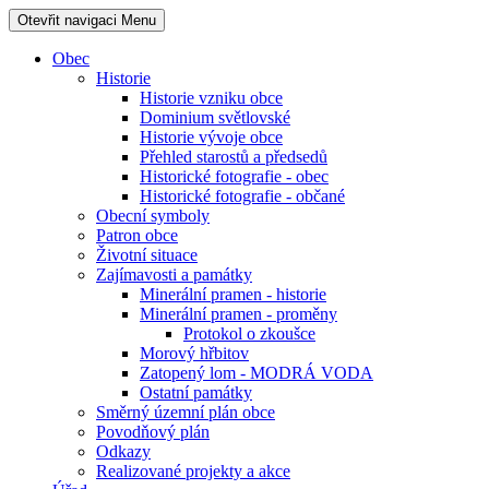
Otevřit navigaci
Menu
Obec
Historie
Historie vzniku obce
Dominium světlovské
Historie vývoje obce
Přehled starostů a předsedů
Historické fotografie - obec
Historické fotografie - občané
Obecní symboly
Patron obce
Životní situace
Zajímavosti a památky
Minerální pramen - historie
Minerální pramen - proměny
Protokol o zkoušce
Morový hřbitov
Zatopený lom - MODRÁ VODA
Ostatní památky
Směrný územní plán obce
Povodňový plán
Odkazy
Realizované projekty a akce