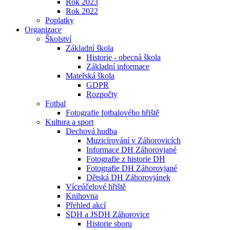
Rok 2023
Rok 2022
Poplatky
Organizace
Školství
Základní škola
Historie - obecná škola
Základní informace
Mateřská škola
GDPR
Rozpočty
Fotbal
Fotografie fotbalového hřiště
Kultura a sport
Dechová hudba
Muzicírování v Záhorovicích
Informace DH Záhorovjané
Fotografie z historie DH
Fotografie DH Záhorovjané
Dětská DH Záhorovjánek
Víceúčelové hřiště
Knihovna
Přehled akcí
SDH a JSDH Záhorovice
Historie sboru