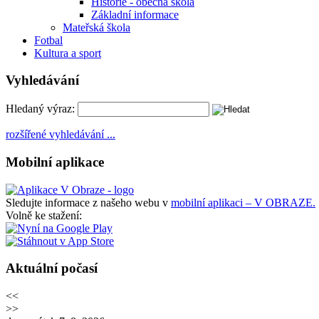
Historie - obecná škola
Základní informace
Mateřská škola
Fotbal
Kultura a sport
Vyhledávání
Hledaný výraz:
rozšířené vyhledávání ...
Mobilní aplikace
Sledujte informace z našeho webu v
mobilní aplikaci – V OBRAZE.
Volně ke stažení:
Aktuální počasí
<<
>>