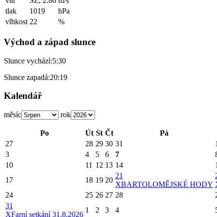
vítr
SZ, 2.86
m/s
tlak
1019
hPa
vlhkost
22
%
Východ a západ slunce
Slunce vychází:
5:30
Slunce zapadá:
20:19
Kalendář
měsíc
rok
Po
Út
St
Čt
Pá
27
28
29
30
31
3
4
5
6
7
10
11
12
13
14
21
17
18
19
20
X
BARTOLOMĚJSKÉ HODY
24
25
26
27
28
31
1
2
3
4
X
Farní setkání 31.8.2026