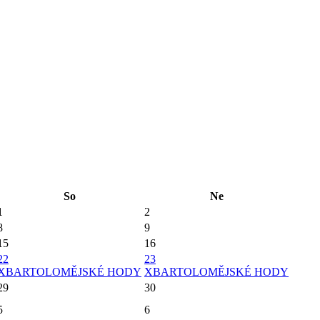
So
Ne
1
2
8
9
15
16
22
23
X
BARTOLOMĚJSKÉ HODY
X
BARTOLOMĚJSKÉ HODY
29
30
5
6