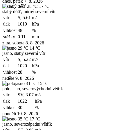
dnes, pátek 7. 8. 2026
28 °C
17 °C
slabý déšť, mírný severní vítr
vítr
S, 5.61
m/s
tlak
1019
hPa
vlhkost
48
%
srážky
0.11
mm
zítra, sobota 8. 8. 2026
29 °C
14 °C
jasno, slabý severní vítr
vítr
S, 5.22
m/s
tlak
1020
hPa
vlhkost
28
%
neděle 9. 8. 2026
31 °C
15 °C
polojasno, severovýchodní větřík
vítr
SV, 3.07
m/s
tlak
1022
hPa
vlhkost
30
%
pondělí 10. 8. 2026
35 °C
17 °C
jasno, severozápadní větřík