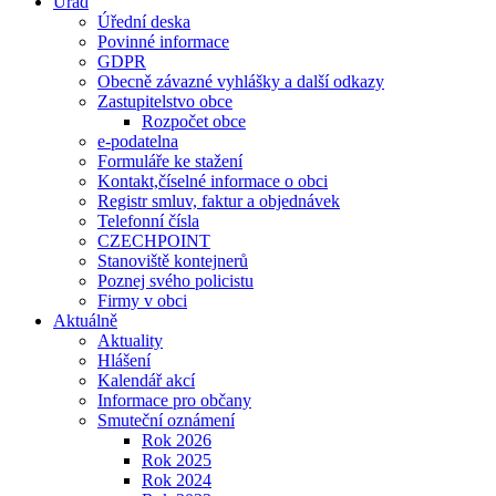
Úřad
Úřední deska
Povinné informace
GDPR
Obecně závazné vyhlášky a další odkazy
Zastupitelstvo obce
Rozpočet obce
e-podatelna
Formuláře ke stažení
Kontakt,číselné informace o obci
Registr smluv, faktur a objednávek
Telefonní čísla
CZECHPOINT
Stanoviště kontejnerů
Poznej svého policistu
Firmy v obci
Aktuálně
Aktuality
Hlášení
Kalendář akcí
Informace pro občany
Smuteční oznámení
Rok 2026
Rok 2025
Rok 2024