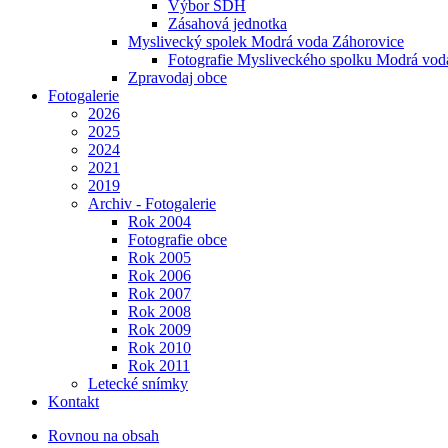
Výbor SDH
Zásahová jednotka
Myslivecký spolek Modrá voda Záhorovice
Fotografie Mysliveckého spolku Modrá vod
Zpravodaj obce
Fotogalerie
2026
2025
2024
2021
2019
Archiv - Fotogalerie
Rok 2004
Fotografie obce
Rok 2005
Rok 2006
Rok 2007
Rok 2008
Rok 2009
Rok 2010
Rok 2011
Letecké snímky
Kontakt
Rovnou na obsah