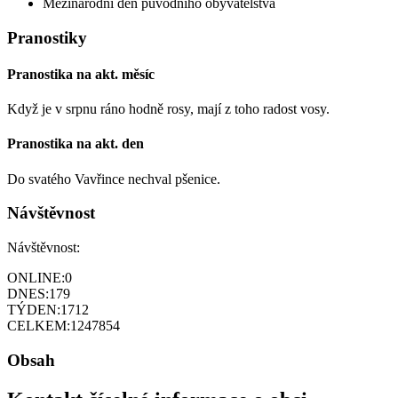
Mezinárodní den původního obyvatelstva
Pranostiky
Pranostika na akt. měsíc
Když je v srpnu ráno hodně rosy, mají z toho radost vosy.
Pranostika na akt. den
Do svatého Vavřince nechval pšenice.
Návštěvnost
Návštěvnost:
ONLINE:
0
DNES:
179
TÝDEN:
1712
CELKEM:
1247854
Obsah