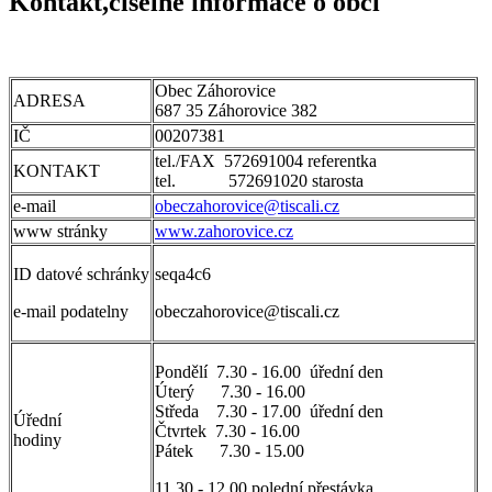
Kontakt,číselné informace o obci
Obec Záhorovice
ADRESA
687 35 Záhorovice 382
IČ
00207381
tel./FAX 572691004 referentka
KONTAKT
tel. 572691020 starosta
e-mail
obeczahorovice@tiscali.cz
www stránky
www.zahorovice.cz
ID datové schránky
seqa4c6
e-mail podatelny
obeczahorovice@tiscali.cz
Pondělí 7.30 - 16.00 úřední den
Úterý 7.30 - 16.00
Středa 7.30 - 17.00 úřední den
Úřední
Čtvrtek 7.30 - 16.00
hodiny
Pátek 7.30 - 15.00
11.30 - 12.00 polední přestávka