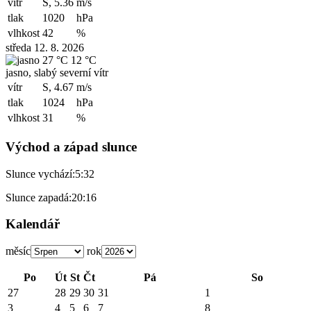
vítr
S, 5.36
m/s
tlak
1020
hPa
vlhkost
42
%
středa 12. 8. 2026
27 °C
12 °C
jasno, slabý severní vítr
vítr
S, 4.67
m/s
tlak
1024
hPa
vlhkost
31
%
Východ a západ slunce
Slunce vychází:
5:32
Slunce zapadá:
20:16
Kalendář
měsíc
rok
Po
Út
St
Čt
Pá
So
27
28
29
30
31
1
3
4
5
6
7
8