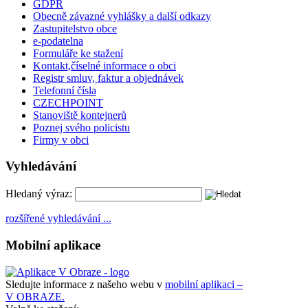
GDPR
Obecně závazné vyhlášky a další odkazy
Zastupitelstvo obce
e-podatelna
Formuláře ke stažení
Kontakt,číselné informace o obci
Registr smluv, faktur a objednávek
Telefonní čísla
CZECHPOINT
Stanoviště kontejnerů
Poznej svého policistu
Firmy v obci
Vyhledávání
Hledaný výraz:
rozšířené vyhledávání ...
Mobilní aplikace
Sledujte informace z našeho webu v
mobilní aplikaci –
V OBRAZE.