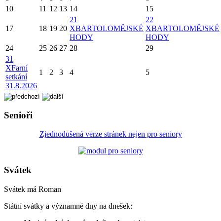
10
11
12
13
14
15
21
22
17
18
19
20
X
BARTOLOMĚJSKÉ
X
BARTOLOMĚJSKÉ
HODY
HODY
24
25
26
27
28
29
31
X
Farní
1
2
3
4
5
setkání
31.8.2026
Senioři
Zjednodušená verze stránek nejen pro seniory
Svátek
Svátek má
Roman
Státní svátky a významné dny na dnešek: