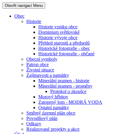
Otevřit navigaci
Menu
Obec
Historie
Historie vzniku obce
Dominium světlovské
Historie vývoje obce
Přehled starostů a předsedů
Historické fotografie - obec
Historické fotografie - občané
Obecní symboly
Patron obce
Životní situace
Zajímavosti a památky
Minerální pramen - historie
Minerální pramen - proměny
Protokol o zkoušce
Morový hřbitov
Zatopený lom - MODRÁ VODA
Ostatní památky
Směrný územní plán obce
Povodňový plán
Odkazy
Realizované projekty a akce