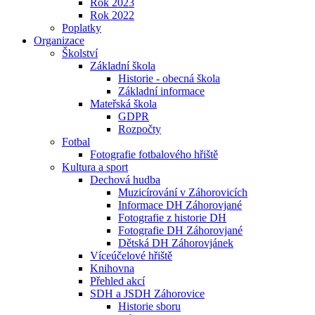
Rok 2023
Rok 2022
Poplatky
Organizace
Školství
Základní škola
Historie - obecná škola
Základní informace
Mateřská škola
GDPR
Rozpočty
Fotbal
Fotografie fotbalového hřiště
Kultura a sport
Dechová hudba
Muzicírování v Záhorovicích
Informace DH Záhorovjané
Fotografie z historie DH
Fotografie DH Záhorovjané
Dětská DH Záhorovjánek
Víceúčelové hřiště
Knihovna
Přehled akcí
SDH a JSDH Záhorovice
Historie sboru