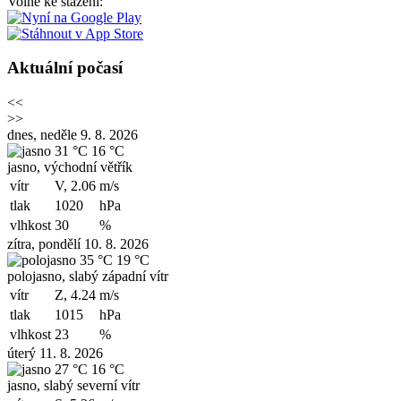
Volně ke stažení:
Aktuální počasí
<<
>>
dnes, neděle 9. 8. 2026
31 °C
16 °C
jasno, východní větřík
vítr
V, 2.06
m/s
tlak
1020
hPa
vlhkost
30
%
zítra, pondělí 10. 8. 2026
35 °C
19 °C
polojasno, slabý západní vítr
vítr
Z, 4.24
m/s
tlak
1015
hPa
vlhkost
23
%
úterý 11. 8. 2026
27 °C
16 °C
jasno, slabý severní vítr