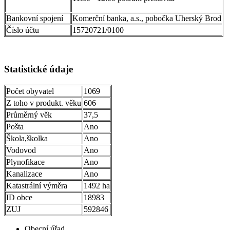
Bankovní spojení
Komerční banka, a.s., pobočka Uherský Brod
Číslo účtu
15720721/0100
Statistické údaje
Počet obyvatel
1069
Z toho v produkt. věku
606
Průměrný věk
37,5
Pošta
Ano
Škola,školka
Ano
Vodovod
Ano
Plynofikace
Ano
Kanalizace
Ano
Katastrální výměra
1492 ha
ID obce
18983
ZUJ
592846
Obecní úřad