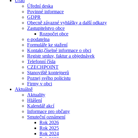
Úřad
Úřední deska
Povinné informace
GDPR
Obecně závazné vyhlášky a další odkazy
Zastupitelstvo obce
Rozpočet obce
e-podatelna
Formuláře ke stažení
Kontakt,číselné informace o obci
Registr smluv, faktur a objednávek
Telefonní čísla
CZECHPOINT
Stanoviště kontejnerů
Poznej svého policistu
Firmy v obci
Aktuálně
Aktuality
Hlášení
Kalendář akcí
Informace pro občany
Smuteční oznámení
Rok 2026
Rok 2025
Rok 2024