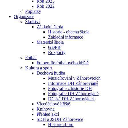
Rok 2023
Rok 2022
Poplatky
Organizace
Školství
Základní škola
Historie - obecná škola
Základní informace
Mateřská škola
GDPR
Rozpočty
Fotbal
Fotografie fotbalového hřiště
Kultura a sport
Dechová hudba
Muzicírování v Záhorovicích
Informace DH Záhorovjané
Fotografie z historie DH
Fotografie DH Záhorovjané
Dětská DH Záhorovjánek
Víceúčelové hřiště
Knihovna
Přehled akcí
SDH a JSDH Záhorovice
Historie sboru