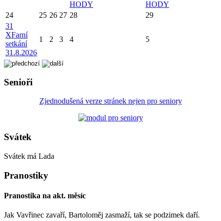
HODY
HODY
24
25
26
27
28
29
31
X
Farní
1
2
3
4
5
setkání
31.8.2026
Senioři
Zjednodušená verze stránek nejen pro seniory
Svátek
Svátek má
Lada
Pranostiky
Pranostika na akt. měsíc
Jak Vavřinec zavaří, Bartoloměj zasmaží, tak se podzimek daří.