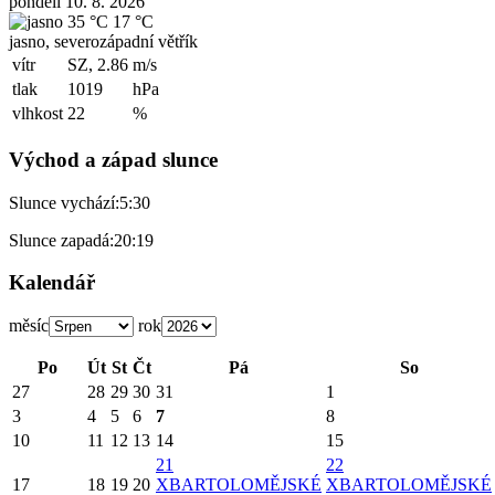
pondělí 10. 8. 2026
35 °C
17 °C
jasno, severozápadní větřík
vítr
SZ, 2.86
m/s
tlak
1019
hPa
vlhkost
22
%
Východ a západ slunce
Slunce vychází:
5:30
Slunce zapadá:
20:19
Kalendář
měsíc
rok
Po
Út
St
Čt
Pá
So
27
28
29
30
31
1
3
4
5
6
7
8
10
11
12
13
14
15
21
22
17
18
19
20
X
BARTOLOMĚJSKÉ
X
BARTOLOMĚJSKÉ