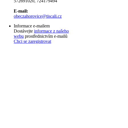
572691020, 724179494
E-mail:
obeczahorovice@tiscali.cz
Informace e-mailem
Dostávejte
informace z našeho
webu
prostřednictvím e-mailů
Chci se zaregistrovat