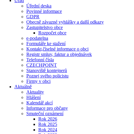
Úřad
Úřední deska
Povinné informace
GDPR
Obecně závazné vyhlášky a další odkazy
Zastupitelstvo obce
Rozpočet obce
e-podatelna
Formuláře ke stažení
Kontakt,číselné informace o obci
Registr smluv, faktur a objednávek
Telefonní čísla
CZECHPOINT
Stanoviště kontejnerů
Poznej svého policistu
Firmy v obci
Aktuálně
Aktuality
Hlášení
Kalendář akcí
Informace pro občany
Smuteční oznámení
Rok 2026
Rok 2025
Rok 2024