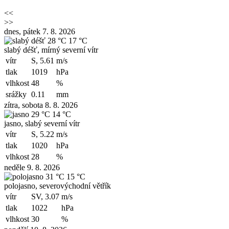
<<
>>
dnes, pátek 7. 8. 2026
28 °C
17 °C
slabý déšť, mírný severní vítr
vítr
S, 5.61
m/s
tlak
1019
hPa
vlhkost
48
%
srážky
0.11
mm
zítra, sobota 8. 8. 2026
29 °C
14 °C
jasno, slabý severní vítr
vítr
S, 5.22
m/s
tlak
1020
hPa
vlhkost
28
%
neděle 9. 8. 2026
31 °C
15 °C
polojasno, severovýchodní větřík
vítr
SV, 3.07
m/s
tlak
1022
hPa
vlhkost
30
%