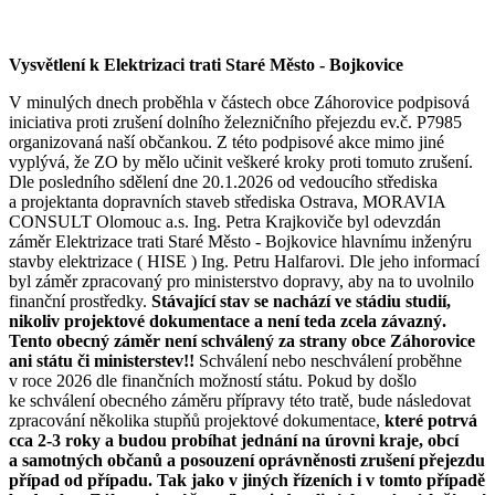
Vysvětlení k Elektrizaci trati Staré Město - Bojkovice
V minulých dnech proběhla v částech obce Záhorovice podpisová
iniciativa proti zrušení dolního železničního přejezdu ev.č. P7985
organizovaná naší občankou. Z této podpisové akce mimo jiné
vyplývá, že ZO by mělo učinit veškeré kroky proti tomuto zrušení.
Dle posledního sdělení dne 20.1.2026 od vedoucího střediska
a projektanta dopravních staveb střediska Ostrava, MORAVIA
CONSULT Olomouc a.s. Ing. Petra Krajkoviče byl odevzdán
záměr Elektrizace trati Staré Město - Bojkovice hlavnímu inženýru
stavby elektrizace ( HISE ) Ing. Petru Halfarovi. Dle jeho informací
byl záměr zpracovaný pro ministerstvo dopravy, aby na to uvolnilo
finanční prostředky.
Stávající stav se nachází ve stádiu studií,
nikoliv projektové dokumentace a není teda zcela
závazný.
Tento obecný záměr není schválený za strany obce Záhorovice
ani státu či
ministerstev!!
Schválení nebo neschválení proběhne
v roce 2026 dle finančních možností státu. Pokud by došlo
ke schválení obecného záměru přípravy této tratě, bude následovat
zpracování několika stupňů projektové dokumentace,
které potrvá
cca 2-3 roky a budou probíhat jednání na úrovni kraje, obcí
a samotných občanů a posouzení oprávněnosti zrušení přejezdu
případ od případu. Tak jako v jiných řízeních i v tomto případě