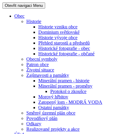
Otevřit navigaci
Menu
Obec
Historie
Historie vzniku obce
Dominium světlovské
Historie vývoje obce
Přehled starostů a předsedů
Historické fotografie - obec
Historické fotografie - občané
Obecní symboly
Patron obce
Životní situace
Zajímavosti a památky
Minerální pramen - historie
Minerální pramen - proměny
Protokol o zkoušce
Morový hřbitov
Zatopený lom - MODRÁ VODA
Ostatní památky
Směrný územní plán obce
Povodňový plán
Odkazy
Realizované projekty a akce