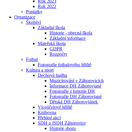
Rok 2023
Rok 2022
Poplatky
Organizace
Školství
Základní škola
Historie - obecná škola
Základní informace
Mateřská škola
GDPR
Rozpočty
Fotbal
Fotografie fotbalového hřiště
Kultura a sport
Dechová hudba
Muzicírování v Záhorovicích
Informace DH Záhorovjané
Fotografie z historie DH
Fotografie DH Záhorovjané
Dětská DH Záhorovjánek
Víceúčelové hřiště
Knihovna
Přehled akcí
SDH a JSDH Záhorovice
Historie sboru