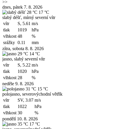
>>
dnes, pátek 7. 8. 2026
28 °C
17 °C
slabý déšť, mírný severní vítr
vítr
S, 5.61
m/s
tlak
1019
hPa
vlhkost
48
%
srážky
0.11
mm
zítra, sobota 8. 8. 2026
29 °C
14 °C
jasno, slabý severní vítr
vítr
S, 5.22
m/s
tlak
1020
hPa
vlhkost
28
%
neděle 9. 8. 2026
31 °C
15 °C
polojasno, severovýchodní větřík
vítr
SV, 3.07
m/s
tlak
1022
hPa
vlhkost
30
%
pondělí 10. 8. 2026
35 °C
17 °C