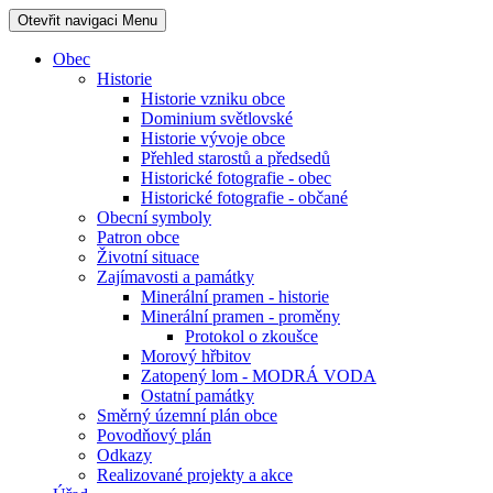
Otevřit navigaci
Menu
Obec
Historie
Historie vzniku obce
Dominium světlovské
Historie vývoje obce
Přehled starostů a předsedů
Historické fotografie - obec
Historické fotografie - občané
Obecní symboly
Patron obce
Životní situace
Zajímavosti a památky
Minerální pramen - historie
Minerální pramen - proměny
Protokol o zkoušce
Morový hřbitov
Zatopený lom - MODRÁ VODA
Ostatní památky
Směrný územní plán obce
Povodňový plán
Odkazy
Realizované projekty a akce