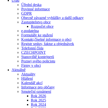
Úřad
Úřední deska
Povinné informace
GDPR
Obecně závazné vyhlášky a další odkazy
Zastupitelstvo obce
Rozpočet obce
e-podatelna
Formuláře ke stažení
Kontakt,číselné informace o obci
Registr smluv, faktur a objednávek
Telefonní čísla
CZECHPOINT
Stanoviště kontejnerů
Poznej svého policistu
Firmy v obci
Aktuálně
Aktuality
Hlášení
Kalendář akcí
Informace pro občany
Smuteční oznámení
Rok 2026
Rok 2025
Rok 2024