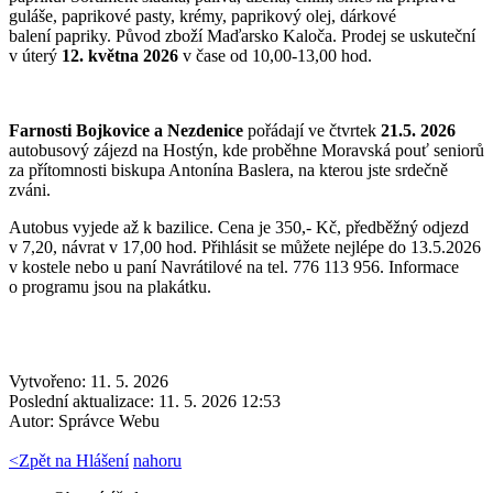
guláše, paprikové pasty, krémy, paprikový olej, dárkové
balení papriky. Původ zboží Maďarsko Kaloča. Prodej se uskuteční
v úterý
12. května 2026
v čase od 10,00-13,00 hod.
Farnosti Bojkovice a Nezdenice
pořádají ve čtvrtek
21.5. 2026
autobusový zájezd na Hostýn, kde proběhne Moravská pouť seniorů
za přítomnosti biskupa Antonína Baslera, na kterou jste srdečně
zváni.
Autobus vyjede až k bazilice. Cena je 350,- Kč, předběžný odjezd
v 7,20, návrat v 17,00 hod. Přihlásit se můžete nejlépe do 13.5.2026
v kostele nebo u paní Navrátilové na tel. 776 113 956. Informace
o programu jsou na plakátku.
Vytvořeno: 11. 5. 2026
Poslední aktualizace: 11. 5. 2026 12:53
Autor:
Správce Webu
<
Zpět na Hlášení
nahoru