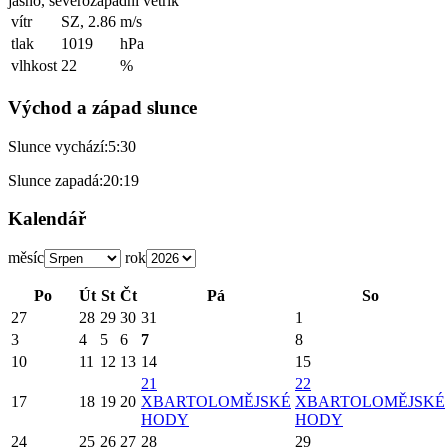
jasno, severozápadní větřík
vítr
SZ, 2.86
m/s
tlak
1019
hPa
vlhkost
22
%
Východ a západ slunce
Slunce vychází:
5:30
Slunce zapadá:
20:19
Kalendář
měsíc
rok
Po
Út
St
Čt
Pá
So
27
28
29
30
31
1
3
4
5
6
7
8
10
11
12
13
14
15
21
22
17
18
19
20
X
BARTOLOMĚJSKÉ
X
BARTOLOMĚJSKÉ
HODY
HODY
24
25
26
27
28
29