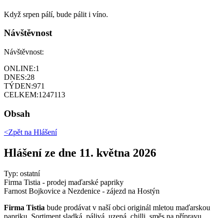
Když srpen pálí, bude pálit i víno.
Návštěvnost
Návštěvnost:
ONLINE:
1
DNES:
28
TÝDEN:
971
CELKEM:
1247113
Obsah
<Zpět na
Hlášení
Hlášení ze dne 11. května 2026
Typ: ostatní
Firma Tistia - prodej maďarské papriky
Farnost Bojkovice a Nezdenice - zájezd na Hostýn
Firma Tistia
bude prodávat v naší obci originál mletou maďarskou
papriku. Sortiment sladká, pálivá, uzená, chilli, směs na přípravu