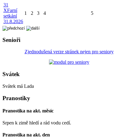
31
X
Farní
1
2
3
4
5
setkání
31.8.2026
Senioři
Zjednodušená verze stránek nejen pro seniory
Svátek
Svátek má
Lada
Pranostiky
Pranostika na akt. měsíc
Srpen k zimě hledí a rád vodu cedí.
Pranostika na akt. den