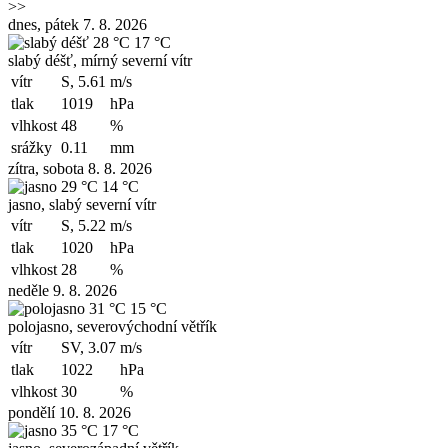
>>
dnes, pátek 7. 8. 2026
28 °C
17 °C
slabý déšť, mírný severní vítr
vítr
S, 5.61
m/s
tlak
1019
hPa
vlhkost
48
%
srážky
0.11
mm
zítra, sobota 8. 8. 2026
29 °C
14 °C
jasno, slabý severní vítr
vítr
S, 5.22
m/s
tlak
1020
hPa
vlhkost
28
%
neděle 9. 8. 2026
31 °C
15 °C
polojasno, severovýchodní větřík
vítr
SV, 3.07
m/s
tlak
1022
hPa
vlhkost
30
%
pondělí 10. 8. 2026
35 °C
17 °C