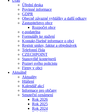
Úřad
Úřední deska
Povinné informace
GDPR
Obecně závazné vyhlášky a další odkazy
Zastupitelstvo obce
Rozpočet obce
e-podatelna
Formuláře ke stažení
Kontakt,číselné informace o obci
Registr smluv, faktur a objednávek
Telefonní čísla
CZECHPOINT
Stanoviště kontejnerů
Poznej svého policistu
Firmy v obci
Aktuálně
Aktuality
Hlášení
Kalendář akcí
Informace pro občany
Smuteční oznámení
Rok 2026
Rok 2025
Rok 2024