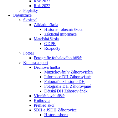
Rok 2023
Rok 2022
Poplatky
Organizace
Školství
Základní škola
Historie - obecná škola
Základní informace
Mateřská škola
GDPR
Rozpočty
Fotbal
Fotografie fotbalového hřiště
Kultura a sport
Dechová hudba
Muzicírování v Záhorovicích
Informace DH Záhorovjané
Fotografie z historie DH
Fotografie DH Záhorovjané
Dětská DH Záhorovjánek
Víceúčelové hřiště
Knihovna
Přehled akcí
SDH a JSDH Záhorovice
Historie sboru