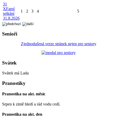
31
X
Farní
1
2
3
4
5
setkání
31.8.2026
Senioři
Zjednodušená verze stránek nejen pro seniory
Svátek
Svátek má
Lada
Pranostiky
Pranostika na akt. měsíc
Srpen k zimě hledí a rád vodu cedí.
Pranostika na akt. den