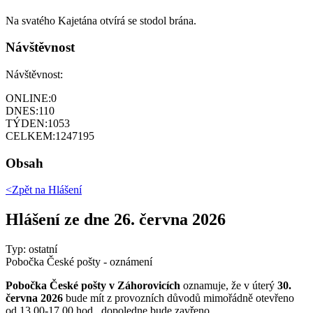
Na svatého Kajetána otvírá se stodol brána.
Návštěvnost
Návštěvnost:
ONLINE:
0
DNES:
110
TÝDEN:
1053
CELKEM:
1247195
Obsah
<Zpět na
Hlášení
Hlášení ze dne 26. června 2026
Typ: ostatní
Pobočka České pošty - oznámení
Pobočka České pošty v Záhorovicích
oznamuje, že v úterý
30.
června 2026
bude mít z provozních důvodů mimořádně otevřeno
od 13,00-17,00 hod., dopoledne bude zavřeno.