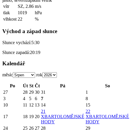
jasno, severozápadní větřík
vítr
SZ, 2.86
m/s
tlak
1019
hPa
vlhkost
22
%
Východ a západ slunce
Slunce vychází:
5:30
Slunce zapadá:
20:19
Kalendář
měsíc
rok
Po
Út
St
Čt
Pá
So
27
28
29
30
31
1
3
4
5
6
7
8
10
11
12
13
14
15
21
22
17
18
19
20
X
BARTOLOMĚJSKÉ
X
BARTOLOMĚJSKÉ
HODY
HODY
24
25
26
27
28
29