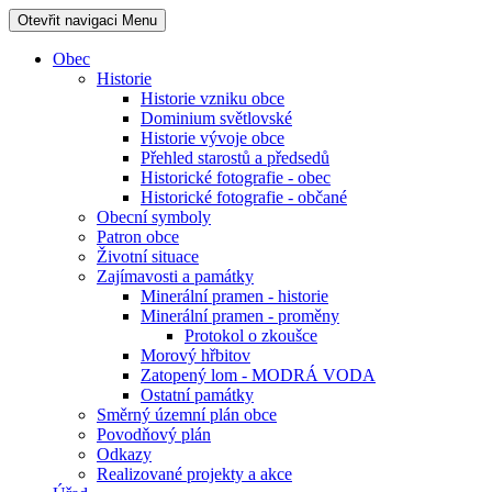
Otevřit navigaci
Menu
Obec
Historie
Historie vzniku obce
Dominium světlovské
Historie vývoje obce
Přehled starostů a předsedů
Historické fotografie - obec
Historické fotografie - občané
Obecní symboly
Patron obce
Životní situace
Zajímavosti a památky
Minerální pramen - historie
Minerální pramen - proměny
Protokol o zkoušce
Morový hřbitov
Zatopený lom - MODRÁ VODA
Ostatní památky
Směrný územní plán obce
Povodňový plán
Odkazy
Realizované projekty a akce