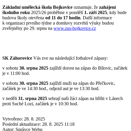
Základní umělecká škola Bojkovice
oznamuje, že
zahájení
školního roku
2025/26 proběhne v pondělí
1. září 2025
, kdy bude
budova školy otevřena
od 11 do 17 hodin
. Další informace
k organizaci prvního týdne a domluvy rozvrhů výuky budou
zveřejněny po 29. srpnu na
www.zus-bojkovice.cz
SK Záhorovice
Vás zve na následující fotbalové zápasy:
v sobotu
30. srpna 2025
zajíždí dorost na zápas do Bílovic, začátek
je v 11:00 hod.
v sobotu
30. srpna 2025
zajíždí muži na zápas do Přečkovic,
začátek je ve 14:30 hod., odjezd aut je ve 13:30 hod.
v neděli
31. srpna 2025
sehrají naši žáci zápas na hřišti v Lánech
proti Suché Lozi, začátek je v 10:30 hod.
Vytvořeno: 28. 8. 2025
Poslední aktualizace: 28. 8. 2025 11:18
Autor:
Správce Webu