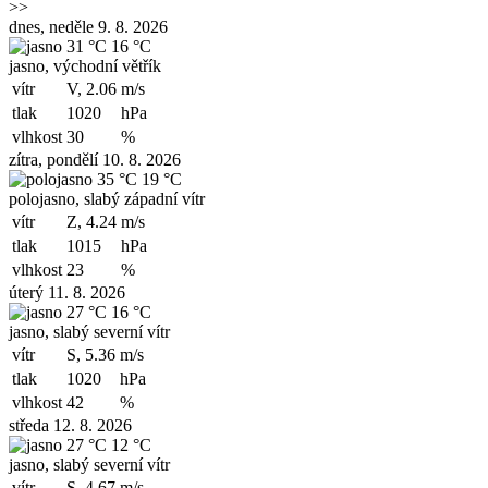
>>
dnes, neděle 9. 8. 2026
31 °C
16 °C
jasno, východní větřík
vítr
V, 2.06
m/s
tlak
1020
hPa
vlhkost
30
%
zítra, pondělí 10. 8. 2026
35 °C
19 °C
polojasno, slabý západní vítr
vítr
Z, 4.24
m/s
tlak
1015
hPa
vlhkost
23
%
úterý 11. 8. 2026
27 °C
16 °C
jasno, slabý severní vítr
vítr
S, 5.36
m/s
tlak
1020
hPa
vlhkost
42
%
středa 12. 8. 2026
27 °C
12 °C
jasno, slabý severní vítr
vítr
S, 4.67
m/s