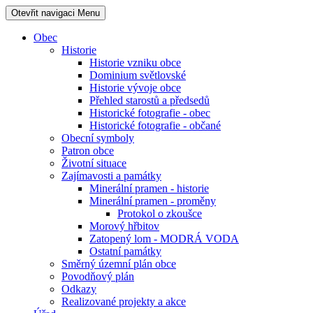
Otevřit navigaci
Menu
Obec
Historie
Historie vzniku obce
Dominium světlovské
Historie vývoje obce
Přehled starostů a předsedů
Historické fotografie - obec
Historické fotografie - občané
Obecní symboly
Patron obce
Životní situace
Zajímavosti a památky
Minerální pramen - historie
Minerální pramen - proměny
Protokol o zkoušce
Morový hřbitov
Zatopený lom - MODRÁ VODA
Ostatní památky
Směrný územní plán obce
Povodňový plán
Odkazy
Realizované projekty a akce