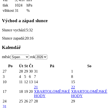
tlak
1024
hPa
vlhkost
31
%
Východ a západ slunce
Slunce vychází:
5:32
Slunce zapadá:
20:16
Kalendář
měsíc
rok
Po
Út
St
Čt
Pá
So
27
28
29
30
31
1
3
4
5
6
7
8
10
11
12
13
14
15
21
22
17
18
19
20
X
BARTOLOMĚJSKÉ
X
BARTOLOMĚJSKÉ
HODY
HODY
24
25
26
27
28
29
31