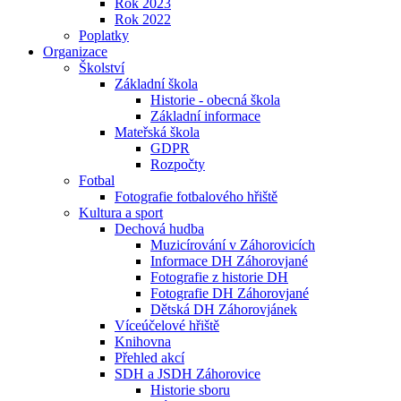
Rok 2023
Rok 2022
Poplatky
Organizace
Školství
Základní škola
Historie - obecná škola
Základní informace
Mateřská škola
GDPR
Rozpočty
Fotbal
Fotografie fotbalového hřiště
Kultura a sport
Dechová hudba
Muzicírování v Záhorovicích
Informace DH Záhorovjané
Fotografie z historie DH
Fotografie DH Záhorovjané
Dětská DH Záhorovjánek
Víceúčelové hřiště
Knihovna
Přehled akcí
SDH a JSDH Záhorovice
Historie sboru