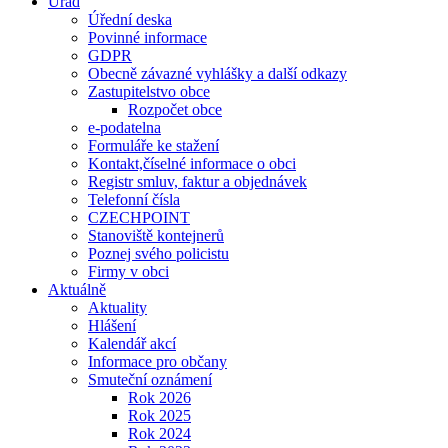
Úřad
Úřední deska
Povinné informace
GDPR
Obecně závazné vyhlášky a další odkazy
Zastupitelstvo obce
Rozpočet obce
e-podatelna
Formuláře ke stažení
Kontakt,číselné informace o obci
Registr smluv, faktur a objednávek
Telefonní čísla
CZECHPOINT
Stanoviště kontejnerů
Poznej svého policistu
Firmy v obci
Aktuálně
Aktuality
Hlášení
Kalendář akcí
Informace pro občany
Smuteční oznámení
Rok 2026
Rok 2025
Rok 2024