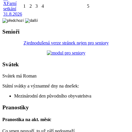
X
Farní
1
2
3
4
5
setkání
31.8.2026
Senioři
Zjednodušená verze stránek nejen pro seniory
Svátek
Svátek má
Roman
Státní svátky a významné dny na dnešek:
Mezinárodní den původního obyvatelstva
Pranostiky
Pranostika na akt. měsíc
Co srpen neuvaří, to už září nedosmaží.