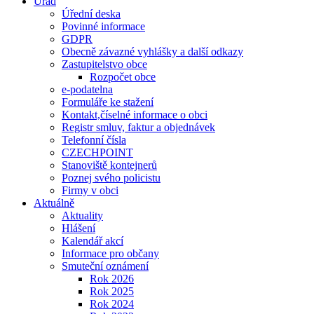
Úřad
Úřední deska
Povinné informace
GDPR
Obecně závazné vyhlášky a další odkazy
Zastupitelstvo obce
Rozpočet obce
e-podatelna
Formuláře ke stažení
Kontakt,číselné informace o obci
Registr smluv, faktur a objednávek
Telefonní čísla
CZECHPOINT
Stanoviště kontejnerů
Poznej svého policistu
Firmy v obci
Aktuálně
Aktuality
Hlášení
Kalendář akcí
Informace pro občany
Smuteční oznámení
Rok 2026
Rok 2025
Rok 2024