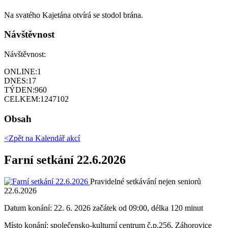
Na svatého Kajetána otvírá se stodol brána.
Návštěvnost
Návštěvnost:
ONLINE:
1
DNES:
17
TÝDEN:
960
CELKEM:
1247102
Obsah
<Zpět na
Kalendář akcí
Farní setkání 22.6.2026
Pravidelné setkávání nejen seniorů
22.6.2026
Datum konání:
22. 6. 2026 začátek od 09:00, délka 120 minut
Místo konání:
společensko-kulturní centrum č.p.256, Záhorovice