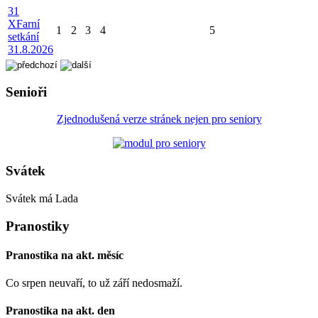
31
X
Farní
1
2
3
4
5
setkání
31.8.2026
Senioři
Zjednodušená verze stránek nejen pro seniory
Svátek
Svátek má
Lada
Pranostiky
Pranostika na akt. měsíc
Co srpen neuvaří, to už září nedosmaží.
Pranostika na akt. den