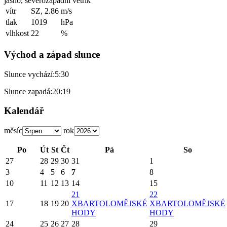
jasno, severozápadní větřík
vítr
SZ, 2.86
m/s
tlak
1019
hPa
vlhkost
22
%
Východ a západ slunce
Slunce vychází:
5:30
Slunce zapadá:
20:19
Kalendář
měsíc
rok
Po
Út
St
Čt
Pá
So
27
28
29
30
31
1
3
4
5
6
7
8
10
11
12
13
14
15
21
22
17
18
19
20
X
BARTOLOMĚJSKÉ
X
BARTOLOMĚJSKÉ
HODY
HODY
24
25
26
27
28
29