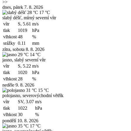
>>
dnes, pátek 7. 8. 2026
28 °C
17 °C
slabý déšť, mírný severní vítr
vítr
S, 5.61
m/s
tlak
1019
hPa
vlhkost
48
%
srážky
0.11
mm
zítra, sobota 8. 8. 2026
29 °C
14 °C
jasno, slabý severní vítr
vítr
S, 5.22
m/s
tlak
1020
hPa
vlhkost
28
%
neděle 9. 8. 2026
31 °C
15 °C
polojasno, severovýchodní větřík
vítr
SV, 3.07
m/s
tlak
1022
hPa
vlhkost
30
%
pondělí 10. 8. 2026
35 °C
17 °C