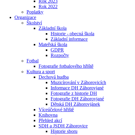
Rok 2023
Rok 2022
Poplatky
Organizace
Školství
Základní škola
Historie - obecná škola
Základní informace
Mateřská škola
GDPR
Rozpočty
Fotbal
Fotografie fotbalového hřiště
Kultura a sport
Dechová hudba
Muzicírování v Záhorovicích
Informace DH Záhorovjané
Fotografie z historie DH
Fotografie DH Záhorovjané
Dětská DH Záhorovjánek
Víceúčelové hřiště
Knihovna
Přehled akcí
SDH a JSDH Záhorovice
Historie sboru