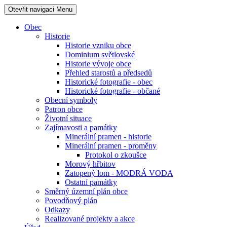
Otevřit navigaci
Menu
Obec
Historie
Historie vzniku obce
Dominium světlovské
Historie vývoje obce
Přehled starostů a předsedů
Historické fotografie - obec
Historické fotografie - občané
Obecní symboly
Patron obce
Životní situace
Zajímavosti a památky
Minerální pramen - historie
Minerální pramen - proměny
Protokol o zkoušce
Morový hřbitov
Zatopený lom - MODRÁ VODA
Ostatní památky
Směrný územní plán obce
Povodňový plán
Odkazy
Realizované projekty a akce