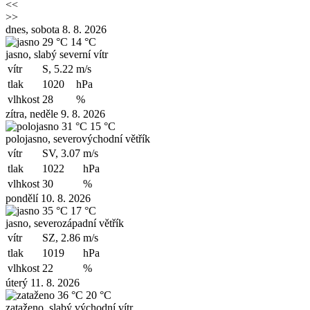
<<
>>
dnes, sobota 8. 8. 2026
29 °C
14 °C
jasno, slabý severní vítr
vítr
S, 5.22
m/s
tlak
1020
hPa
vlhkost
28
%
zítra, neděle 9. 8. 2026
31 °C
15 °C
polojasno, severovýchodní větřík
vítr
SV, 3.07
m/s
tlak
1022
hPa
vlhkost
30
%
pondělí 10. 8. 2026
35 °C
17 °C
jasno, severozápadní větřík
vítr
SZ, 2.86
m/s
tlak
1019
hPa
vlhkost
22
%
úterý 11. 8. 2026
36 °C
20 °C
zataženo, slabý východní vítr