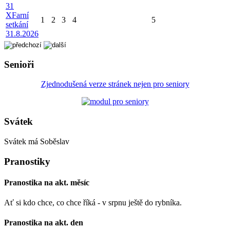
31
X
Farní
1
2
3
4
5
setkání
31.8.2026
Senioři
Zjednodušená verze stránek nejen pro seniory
Svátek
Svátek má
Soběslav
Pranostiky
Pranostika na akt. měsíc
Ať si kdo chce, co chce říká - v srpnu ještě do rybníka.
Pranostika na akt. den