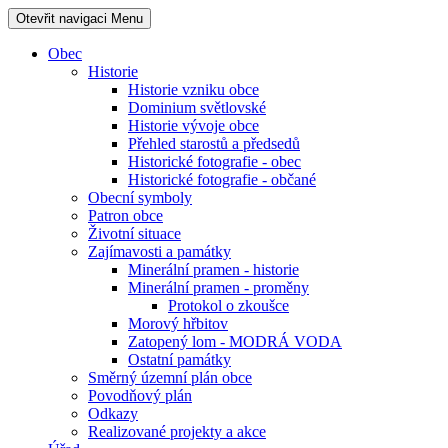
Otevřit navigaci
Menu
Obec
Historie
Historie vzniku obce
Dominium světlovské
Historie vývoje obce
Přehled starostů a předsedů
Historické fotografie - obec
Historické fotografie - občané
Obecní symboly
Patron obce
Životní situace
Zajímavosti a památky
Minerální pramen - historie
Minerální pramen - proměny
Protokol o zkoušce
Morový hřbitov
Zatopený lom - MODRÁ VODA
Ostatní památky
Směrný územní plán obce
Povodňový plán
Odkazy
Realizované projekty a akce