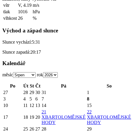
vítr
V, 4.19
m/s
tlak
1016
hPa
vlhkost
26
%
Východ a západ slunce
Slunce vychází:
5:31
Slunce zapadá:
20:17
Kalendář
měsíc
rok
Po
Út
St
Čt
Pá
So
27
28
29
30
31
1
3
4
5
6
7
8
10
11
12
13
14
15
21
22
17
18
19
20
X
BARTOLOMĚJSKÉ
X
BARTOLOMĚJSKÉ
HODY
HODY
24
25
26
27
28
29