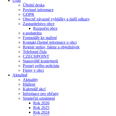
Úřad
Úřední deska
Povinné informace
GDPR
Obecně závazné vyhlášky a další odkazy
Zastupitelstvo obce
Rozpočet obce
e-podatelna
Formuláře ke stažení
Kontakt,číselné informace o obci
Registr smluv, faktur a objednávek
Telefonní čísla
CZECHPOINT
Stanoviště kontejnerů
Poznej svého policistu
Firmy v obci
Aktuálně
Aktuality
Hlášení
Kalendář akcí
Informace pro občany
Smuteční oznámení
Rok 2026
Rok 2025
Rok 2024