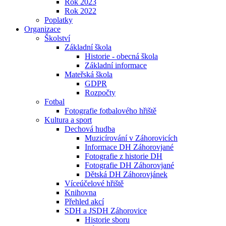
Rok 2023
Rok 2022
Poplatky
Organizace
Školství
Základní škola
Historie - obecná škola
Základní informace
Mateřská škola
GDPR
Rozpočty
Fotbal
Fotografie fotbalového hřiště
Kultura a sport
Dechová hudba
Muzicírování v Záhorovicích
Informace DH Záhorovjané
Fotografie z historie DH
Fotografie DH Záhorovjané
Dětská DH Záhorovjánek
Víceúčelové hřiště
Knihovna
Přehled akcí
SDH a JSDH Záhorovice
Historie sboru