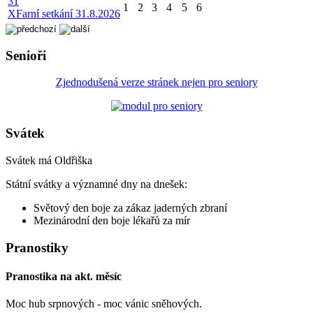
31
1
2
3
4
5
6
X
Farní setkání 31.8.2026
Senioři
Zjednodušená verze stránek nejen pro seniory
Svátek
Svátek má
Oldřiška
Státní svátky a významné dny na dnešek:
Světový den boje za zákaz jaderných zbraní
Mezinárodní den boje lékařů za mír
Pranostiky
Pranostika na akt. měsíc
Moc hub srpnových - moc vánic sněhových.