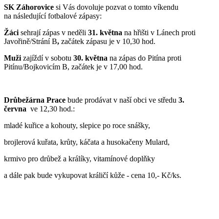
SK Záhorovice
si Vás dovoluje pozvat o tomto víkendu
na následující fotbalové zápasy:
Žáci
sehrají zápas v neděli
31. května
na hřišti v Lánech proti
Javořině/Strání B
,
začátek zápasu je v 10,30 hod.
Muži
zajíždí v sobotu
30. května
na zápas do Pitína proti
Pitínu/Bojkovicím B, začátek je v 17,00 hod.
Drůbežárna Prace
bude prodávat v naší obci ve středu
3.
června
ve 12,30 hod.:
mladé kuřice a kohouty, slepice po roce snášky,
brojlerová kuřata, krůty, káčata a husokačeny Mulard,
krmivo pro drůbež a králíky, vitamínové doplňky
a dále pak bude vykupovat králičí kůže - cena 10,- Kč/ks.