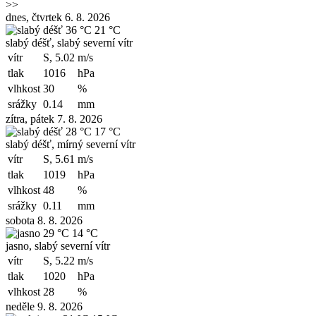
>>
dnes, čtvrtek 6. 8. 2026
36 °C
21 °C
slabý déšť, slabý severní vítr
vítr
S, 5.02
m/s
tlak
1016
hPa
vlhkost
30
%
srážky
0.14
mm
zítra, pátek 7. 8. 2026
28 °C
17 °C
slabý déšť, mírný severní vítr
vítr
S, 5.61
m/s
tlak
1019
hPa
vlhkost
48
%
srážky
0.11
mm
sobota 8. 8. 2026
29 °C
14 °C
jasno, slabý severní vítr
vítr
S, 5.22
m/s
tlak
1020
hPa
vlhkost
28
%
neděle 9. 8. 2026