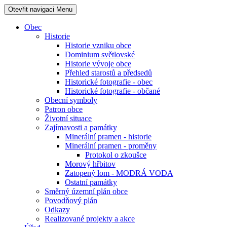
Otevřit navigaci
Menu
Obec
Historie
Historie vzniku obce
Dominium světlovské
Historie vývoje obce
Přehled starostů a předsedů
Historické fotografie - obec
Historické fotografie - občané
Obecní symboly
Patron obce
Životní situace
Zajímavosti a památky
Minerální pramen - historie
Minerální pramen - proměny
Protokol o zkoušce
Morový hřbitov
Zatopený lom - MODRÁ VODA
Ostatní památky
Směrný územní plán obce
Povodňový plán
Odkazy
Realizované projekty a akce