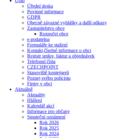
Úřad
Úřední deska
Povinné informace
GDPR
Obecně závazné vyhlášky a další odkazy
Zastupitelstvo obce
Rozpočet obce
e-podatelna
Formuláře ke stažení
Kontakt,číselné informace o obci
Registr smluv, faktur a objednávek
Telefonní čísla
CZECHPOINT
Stanoviště kontejnerů
Poznej svého policistu
Firmy v obci
Aktuálně
Aktuality
Hlášení
Kalendář akcí
Informace pro občany
Smuteční oznámení
Rok 2026
Rok 2025
Rok 2024