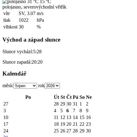
31 °C
15 °C
polojasno, severovýchodní větřík
vítr
SV, 3.07
m/s
tlak
1022
hPa
vlhkost
30
%
Východ a západ slunce
Slunce vychází:
5:28
Slunce zapadá:
20:20
Kalendář
měsíc
rok
Po
Út
St
Čt
Pá
So
Ne
27
28
29
30
31
1
2
3
4
5
6
7
8
9
10
11
12
13
14
15
16
17
18
19
20
21
22
23
24
25
26
27
28
29
30