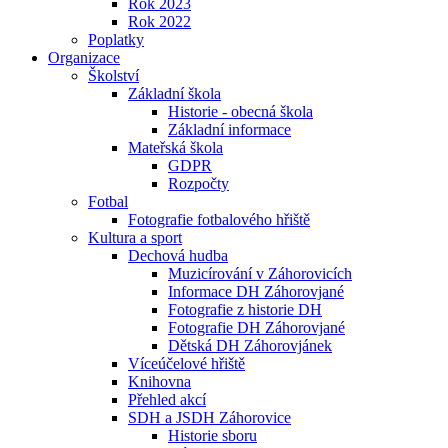
Rok 2023
Rok 2022
Poplatky
Organizace
Školství
Základní škola
Historie - obecná škola
Základní informace
Mateřská škola
GDPR
Rozpočty
Fotbal
Fotografie fotbalového hřiště
Kultura a sport
Dechová hudba
Muzicírování v Záhorovicích
Informace DH Záhorovjané
Fotografie z historie DH
Fotografie DH Záhorovjané
Dětská DH Záhorovjánek
Víceúčelové hřiště
Knihovna
Přehled akcí
SDH a JSDH Záhorovice
Historie sboru