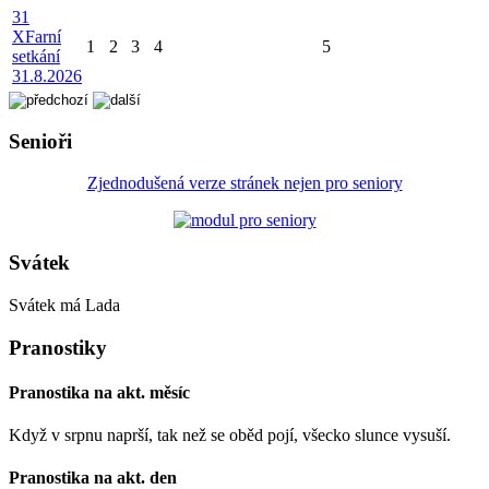
31
X
Farní
1
2
3
4
5
setkání
31.8.2026
Senioři
Zjednodušená verze stránek nejen pro seniory
Svátek
Svátek má
Lada
Pranostiky
Pranostika na akt. měsíc
Když v srpnu naprší, tak než se oběd pojí, všecko slunce vysuší.
Pranostika na akt. den