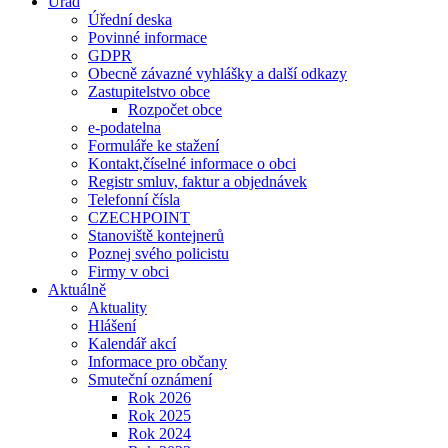
Úřad
Úřední deska
Povinné informace
GDPR
Obecně závazné vyhlášky a další odkazy
Zastupitelstvo obce
Rozpočet obce
e-podatelna
Formuláře ke stažení
Kontakt,číselné informace o obci
Registr smluv, faktur a objednávek
Telefonní čísla
CZECHPOINT
Stanoviště kontejnerů
Poznej svého policistu
Firmy v obci
Aktuálně
Aktuality
Hlášení
Kalendář akcí
Informace pro občany
Smuteční oznámení
Rok 2026
Rok 2025
Rok 2024