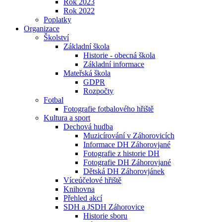
Rok 2023
Rok 2022
Poplatky
Organizace
Školství
Základní škola
Historie - obecná škola
Základní informace
Mateřská škola
GDPR
Rozpočty
Fotbal
Fotografie fotbalového hřiště
Kultura a sport
Dechová hudba
Muzicírování v Záhorovicích
Informace DH Záhorovjané
Fotografie z historie DH
Fotografie DH Záhorovjané
Dětská DH Záhorovjánek
Víceúčelové hřiště
Knihovna
Přehled akcí
SDH a JSDH Záhorovice
Historie sboru