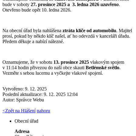
bude v soboty
27.
prosince 2025 a 3. ledna 2026
uzavřeno
.
Otevřeno bude opět 10. ledna 2026.
Na obecní úřad byla nahlášena
ztráta klíče od automobilu
. Majitel
prosí, pokud by někdo klíč našel, ať ho odevzdá v kanceláři úřadu.
Předem děkuje a nabízí nálezné.
Oznamujeme, že v sobotu
13. prosince 2025
vlakovým spojem
v 11:14 hodin přivezou do naší obce skauti
Betlémské světlo
.
Vezměte s sebou lucernu a vyčkejte vlakové spojení.
Vytvořeno: 9. 12. 2025
Poslední aktualizace: 9. 12. 2025 12:04
Autor:
Správce Webu
<
Zpět na Hlášení
nahoru
Obecní úřad
Adresa