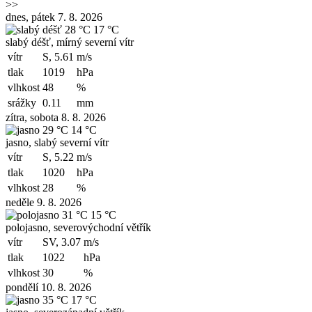
>>
dnes, pátek 7. 8. 2026
28 °C
17 °C
slabý déšť, mírný severní vítr
vítr
S, 5.61
m/s
tlak
1019
hPa
vlhkost
48
%
srážky
0.11
mm
zítra, sobota 8. 8. 2026
29 °C
14 °C
jasno, slabý severní vítr
vítr
S, 5.22
m/s
tlak
1020
hPa
vlhkost
28
%
neděle 9. 8. 2026
31 °C
15 °C
polojasno, severovýchodní větřík
vítr
SV, 3.07
m/s
tlak
1022
hPa
vlhkost
30
%
pondělí 10. 8. 2026
35 °C
17 °C