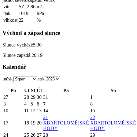
jasno, severozápadní větřík
vítr
SZ, 2.86
m/s
tlak
1019
hPa
vlhkost
22
%
Východ a západ slunce
Slunce vychází:
5:30
Slunce zapadá:
20:19
Kalendář
měsíc
rok
Po
Út
St
Čt
Pá
So
27
28
29
30
31
1
3
4
5
6
7
8
10
11
12
13
14
15
21
22
17
18
19
20
X
BARTOLOMĚJSKÉ
X
BARTOLOMĚJSKÉ
HODY
HODY
24
25
26
27
28
29