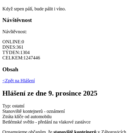
Když srpen pálí, bude pálit i víno.
Návštěvnost
Návštěvnost:
ONLINE:
0
DNES:
361
TÝDEN:
1304
CELKEM:
1247446
Obsah
<Zpět na
Hlášení
Hlášení ze dne 9. prosince 2025
Typ: ostatní
Stanoviště kontejnerů - oznámení
Ztráta klíče od automobilu
Betlémské světlo - předání na vlakové zastávce
Oznamujeme občanům, že
stanoviště kontejnerů
v Záhorovicích