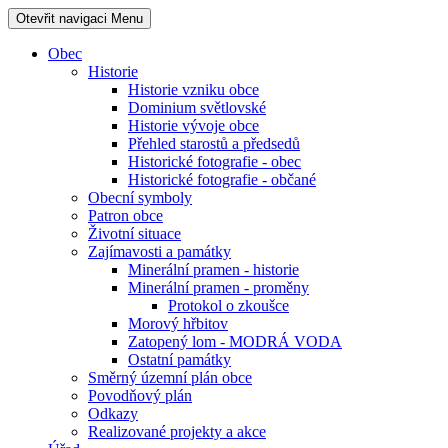
Otevřit navigaci
Menu
Obec
Historie
Historie vzniku obce
Dominium světlovské
Historie vývoje obce
Přehled starostů a předsedů
Historické fotografie - obec
Historické fotografie - občané
Obecní symboly
Patron obce
Životní situace
Zajímavosti a památky
Minerální pramen - historie
Minerální pramen - proměny
Protokol o zkoušce
Morový hřbitov
Zatopený lom - MODRÁ VODA
Ostatní památky
Směrný územní plán obce
Povodňový plán
Odkazy
Realizované projekty a akce